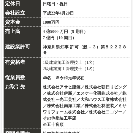
定休日
日曜日・祝日
会社設立
平成22年4月20日
資本金
1000万円
売上高
4 億5000 万円（9 期目）
7 億円（10 期目）
建設業許可
神奈川県知事 許可（般－３）第８２２２８
号
有資格者
1級建築施工管理技士（1名）
2級建築施工管理技士（1名）
従業員数
40名 ※令和元年現在
お取引先
株式会社アサヒ建装／株式会社朝日リビング
／株式会社伊勝／エスケー化研株式会社／株
式会社三光工芸社／大和ハウス工業株式会社
／株式会社南海工業／株式会社林塗装／ミサ
ワリフォーム株式会社／株式会社ヨコソー／
その他塗装工事店
※五十音順