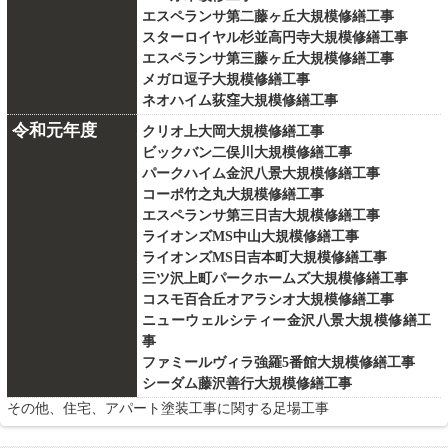
エスペランサ第二藤ヶ丘大規模修繕工事
スターロイヤル杉並高円寺大規模修繕工事
エスペランサ第三藤ヶ丘大規模修繕工事
メガロ逗子大規模修繕工事
ネオハイム荻窪大規模修繕工事
令和元年度
クリオ上大岡大規模修繕工事
ビックバン二俣川大規模修繕工事
パークハイム金沢八景大規模修繕工事
コーポ竹之丸大規模修繕工事
エスペランサ第三日吉大規模修繕工事
ライオンズMS中山大規模修繕工事
ライオンズMS日吉本町大規模修繕工事
三ツ沢上町パークホームズ大規模修繕工事
コスモ百合丘オアラシオ大規模修繕工事
ニューウェルシティー金沢八景大規模修繕工
事
ファミールヴィラ強羅5番館大規模修繕工事
シーダム藤沢善行大規模修繕工事
その他、住宅、アパート塗装工事に関する足場工事