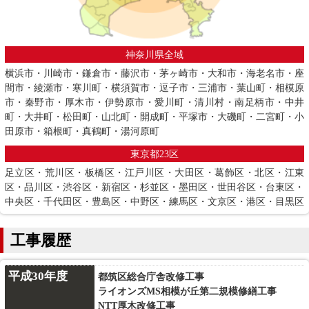
神奈川県全域
横浜市・川崎市・鎌倉市・藤沢市・茅ヶ崎市・大和市・海老名市・座
間市・綾瀬市・寒川町・横須賀市・逗子市・三浦市・葉山町・相模原
市・秦野市・厚木市・伊勢原市・愛川町・清川村・南足柄市・中井
町・大井町・松田町・山北町・開成町・平塚市・大磯町・二宮町・小
田原市・箱根町・真鶴町・湯河原町
東京都23区
足立区・荒川区・板橋区・江戸川区・大田区・葛飾区・北区・江東
区・品川区・渋谷区・新宿区・杉並区・墨田区・世田谷区・台東区・
中央区・千代田区・豊島区・中野区・練馬区・文京区・港区・目黒区
工事履歴
平成30年度
都筑区総合庁舎改修工事
ライオンズMS相模が丘第二規模修繕工事
NTT厚木改修工事